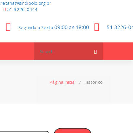
retaria@sindipolo.org.br
51 3226-0444
09:00 as 18:00
51 3226-0
Segunda a Sexta
Search
for:
Página inicial
/
Histórico