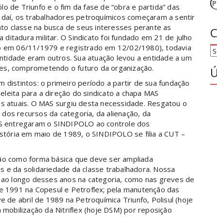
P
o de Triunfo e o fim da fase de “obra e partida” das
p
r daí, os trabalhadores petroquímicos começaram a sentir
to classe na busca de seus interesses perante as
C
ditadura militar. O Sindicato foi fundado em 21 de julho
ão em 06/11/1979 e registrado em 12/02/1980), todavia
C
 entidade eram outros. Sua atuação levou a entidade a um
res, comprometendo o futuro da organização.
Ú
 distintos: o primeiro período a partir de sua fundação
leita para a direção do sindicato a chapa MAS
as atuais. O MAS surgiu desta necessidade. Resgatou o
dos recursos da categoria, da alienação, da
MAS entregaram o SINDIPOLO ao controle dos
tória em maio de 1989, o SINDIPOLO se filia a CUT –
o como forma básica que deve ser ampliada
s e da solidariedade da classe trabalhadora. Nossa
s ao longo desses anos na categoria, como nas greves de
 1991 na Copesul e Petroflex; pela manutenção das
e de abril de 1989 na Petroquímica Triunfo, Polisul (hoje
a mobilização da Nitriflex (hoje DSM) por reposição