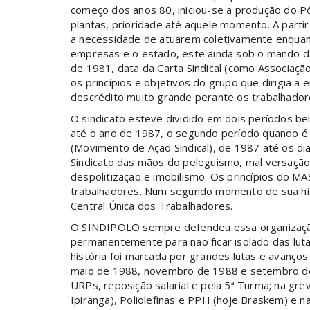
começo dos anos 80, iniciou-se a produção do Pól
plantas, prioridade até aquele momento. A parti
a necessidade de atuarem coletivamente enquan
empresas e o estado, este ainda sob o mando da 
de 1981, data da Carta Sindical (como Associaç
os princípios e objetivos do grupo que dirigia a
descrédito muito grande perante os trabalhado
O sindicato esteve dividido em dois períodos bem
até o ano de 1987, o segundo período quando é e
(Movimento de Ação Sindical), de 1987 até os di
Sindicato das mãos do peleguismo, mal versação 
despolitização e imobilismo. Os princípios do 
trabalhadores. Num segundo momento de sua his
Central Única dos Trabalhadores.
O SINDIPOLO sempre defendeu essa organizaçã
permanentemente para não ficar isolado das luta
história foi marcada por grandes lutas e avanço
maio de 1988, novembro de 1988 e setembro de
URPs, reposição salarial e pela 5ª Turma; na grev
Ipiranga), Poliolefinas e PPH (hoje Braskem) e n