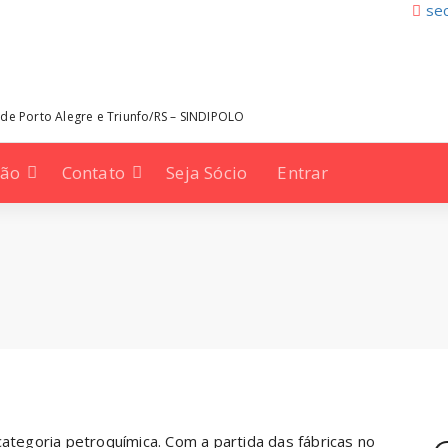
sec
 de Porto Alegre e Triunfo/RS – SINDIPOLO
ção
Contato
Seja Sócio
Entrar
categoria petroquímica. Com a partida das fábricas no