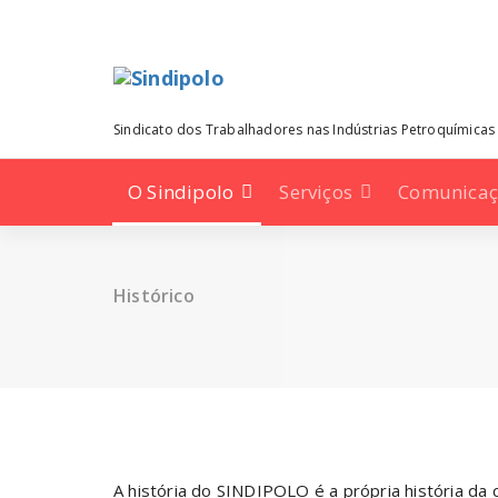
Pular
para
o
conteúdo
Sindicato dos Trabalhadores nas Indústrias Petroquímicas
O Sindipolo
Serviços
Comunica
Histórico
A história do SINDIPOLO é a própria história da 