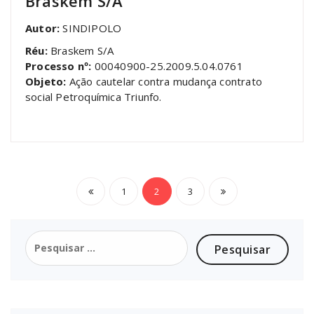
Braskem S/A
Autor:
SINDIPOLO
Réu:
Braskem S/A
Processo nº:
00040900-25.2009.5.04.0761
Objeto:
Ação cautelar contra mudança contrato
social Petroquímica Triunfo.
Paginação
1
2
3
de
posts
Pesquisar
por: