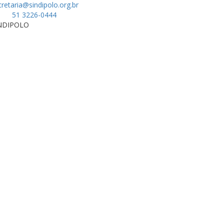
cretaria@sindipolo.org.br
51 3226-0444
SINDIPOLO