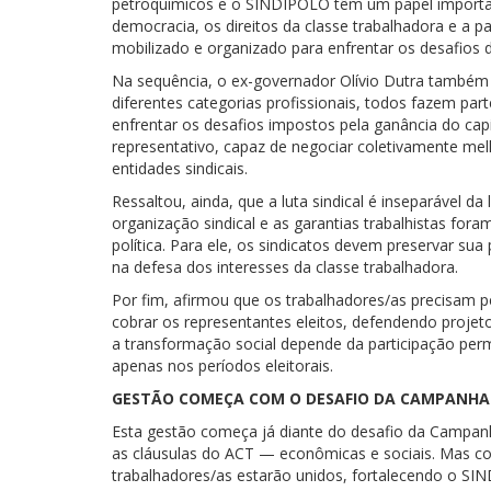
petroquímicos e o SINDIPOLO têm um papel importan
democracia, os direitos da classe trabalhadora e a p
mobilizado e organizado para enfrentar os desafios 
Na sequência, o ex-governador Olívio Dutra também
diferentes categorias profissionais, todos fazem part
enfrentar os desafios impostos pela ganância do cap
representativo, capaz de negociar coletivamente me
entidades sindicais.
Ressaltou, ainda, que a luta sindical é inseparável da
organização sindical e as garantias trabalhistas for
política. Para ele, os sindicatos devem preservar sua
na defesa dos interesses da classe trabalhadora.
Por fim, afirmou que os trabalhadores/as precisam
cobrar os representantes eleitos, defendendo projeto
a transformação social depende da participação perma
apenas nos períodos eleitorais.
GESTÃO COMEÇA COM O DESAFIO DA CAMPANHA 
Esta gestão começa já diante do desafio da Campanha
as cláusulas do ACT — econômicas e sociais. Mas co
trabalhadores/as estarão unidos, fortalecendo o SI