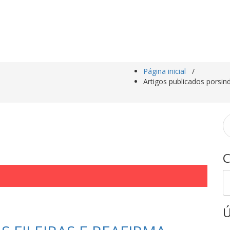
Página inicial
/
Artigos publicados porsin
P
po
C
C
Ú