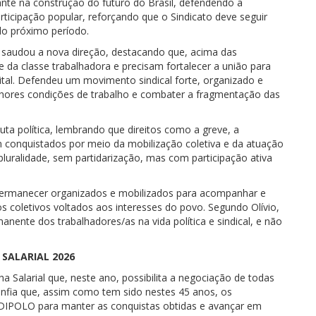
te na construção do futuro do Brasil, defendendo a
articipação popular, reforçando que o Sindicato deve seguir
do próximo período.
 saudou a nova direção, destacando que, acima das
e da classe trabalhadora e precisam fortalecer a união para
ital. Defendeu um movimento sindical forte, organizado e
lhores condições de trabalho e combater a fragmentação das
 luta política, lembrando que direitos como a greve, a
am conquistados por meio da mobilização coletiva e da atuação
 pluralidade, sem partidarização, mas com participação ativa
 permanecer organizados e mobilizados para acompanhar e
s coletivos voltados aos interesses do povo. Segundo Olívio,
nente dos trabalhadores/as na vida política e sindical, e não
SALARIAL 2026
 Salarial que, neste ano, possibilita a negociação de todas
nfia que, assim como tem sido nestes 45 anos, os
NDIPOLO para manter as conquistas obtidas e avançar em