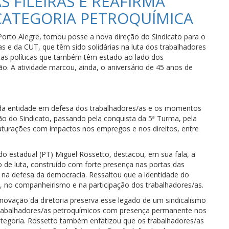
 FILEIRAS E REAFIRMA
ATEGORIA PETROQUÍMICA
orto Alegre, tomou posse a nova direção do Sindicato para o
as e da CUT, que têm sido solidárias na luta dos trabalhadores
nças políticas que também têm estado ao lado dos
o. A atividade marcou, ainda, o aniversário de 45 anos de
 da entidade em defesa dos trabalhadores/as e os momentos
ção do Sindicato, passando pela conquista da 5ª Turma, pela
truturações com impactos nos empregos e nos direitos, entre
do estadual (PT) Miguel Rossetto, destacou, em sua fala, a
 de luta, construído com forte presença nas portas das
e na defesa da democracia. Ressaltou que a identidade do
 no companheirismo e na participação dos trabalhadores/as.
novação da diretoria preserva esse legado de um sindicalismo
trabalhadores/as petroquímicos com presença permanente nos
ategoria. Rossetto também enfatizou que os trabalhadores/as