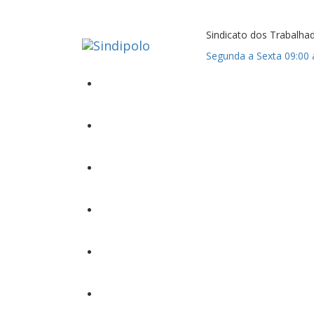
Pular
para
o
Sindicato dos Trabalha
conteúdo
Segunda a Sexta
09:00 
O Sindipolo
Serviços
Comunicação
Contato
Seja Sócio
Entrar