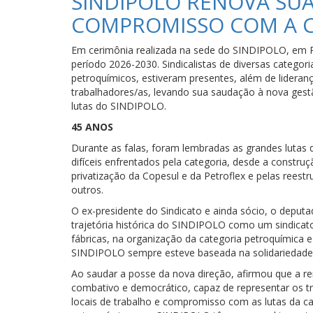
SINDIPOLO RENOVA SUAS
COMPROMISSO COM A C
Em cerimônia realizada na sede do SINDIPOLO, em P
período 2026-2030. Sindicalistas de diversas categori
petroquímicos, estiveram presentes, além de lidera
trabalhadores/as, levando sua saudação à nova gestã
lutas do SINDIPOLO.
45 ANOS
Durante as falas, foram lembradas as grandes lutas
difíceis enfrentados pela categoria, desde a constru
privatização da Copesul e da Petroflex e pelas rees
outros.
O ex-presidente do Sindicato e ainda sócio, o deputa
trajetória histórica do SINDIPOLO como um sindicato
fábricas, na organização da categoria petroquímica 
SINDIPOLO sempre esteve baseada na solidariedade,
Ao saudar a posse da nova direção, afirmou que a re
combativo e democrático, capaz de representar os 
locais de trabalho e compromisso com as lutas da c