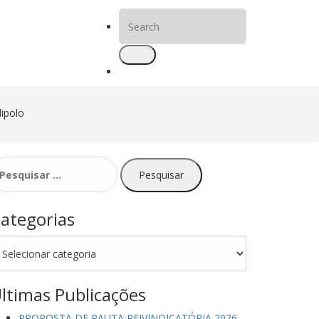
Search
for:
dipolo
esquisar
r:
ategorias
ategorias
ltimas Publicações
PROPOSTA DE PAUTA REIVINDICATÓRIA 2026 –