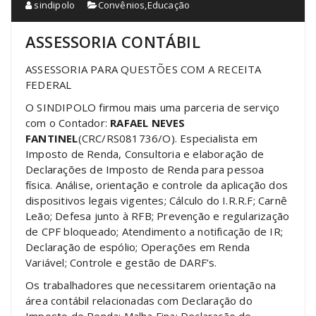
sindipolo
Convênios
,
Educação
ASSESSORIA CONTÁBIL
ASSESSORIA PARA QUESTÕES COM A RECEITA
FEDERAL
O SINDIPOLO firmou mais uma parceria de serviço
com o Contador:
RAFAEL NEVES
FANTINEL
(CRC/RS081736/O). Especialista em
Imposto de Renda, Consultoria e elaboração de
Declarações de Imposto de Renda para pessoa
física. Análise, orientação e controle da aplicação dos
dispositivos legais vigentes; Cálculo do I.R.R.F; Carnê
Leão; Defesa junto à RFB; Prevenção e regularização
de CPF bloqueado; Atendimento a notificação de IR;
Declaração de espólio; Operações em Renda
Variável; Controle e gestão de DARF’s.
Os trabalhadores que necessitarem orientação na
área contábil relacionadas com Declaração do
Imposto de Renda; Malha Fina; Declaração de