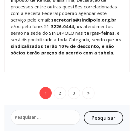
processos entre outras questões correlacionadas
com a Receita Federal poderão agendar este
serviço pelo email:
secretaria@sindipolo.org.br
e/ou pelo fone: 51
3226.0444, os
atendimentos
serão na sede do SINDIPOLO nas
terças-feiras
, e
será disponibilizado a toda Categoria, sendo que
os
sindicalizados terão 10% de desconto, e não
sócios terão preços de acordo com a tabela.
Paginação
1
2
3
de
posts
Pesquisar
por: