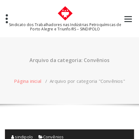
Pular
para
o
conteúdo
Sindicato dos Trabalhadores nas Indústrias Petroquímicas de
Porto Alegre e Triunfo/RS – SINDIPOLO
Arquivo da categoria: Convênios
Página inicial
/
Arquivo por categoria "Convênios"
sindipolo
Convênios