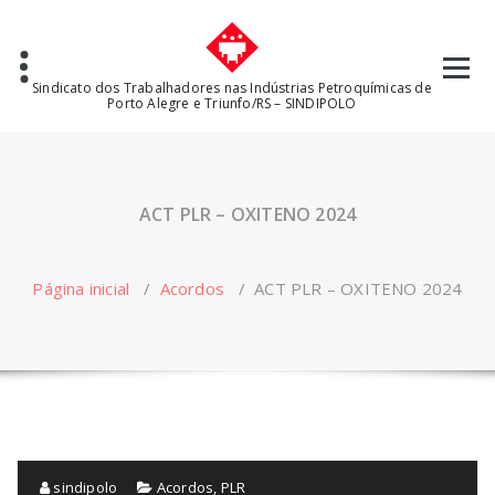
Pular
para
o
conteúdo
Sindicato dos Trabalhadores nas Indústrias Petroquímicas de
Porto Alegre e Triunfo/RS – SINDIPOLO
ACT PLR – OXITENO 2024
Página inicial
/
Acordos
/
ACT PLR – OXITENO 2024
sindipolo
Acordos
,
PLR