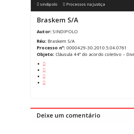
sindipolo
Processos na Justiça
Braskem S/A
Autor:
SINDIPOLO
Réu:
Braskem S/A
Processo nº:
0000429-30.2010.5.04.0761
Objeto:
Cláusula 44ª do acordo coletivo – Div
Deixe um comentário