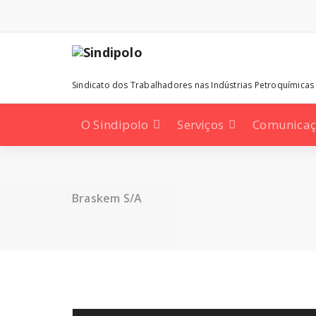
Pular
para
o
conteúdo
Sindicato dos Trabalhadores nas Indústrias Petroquímicas
O Sindipolo
Serviços
Comunica
Braskem S/A