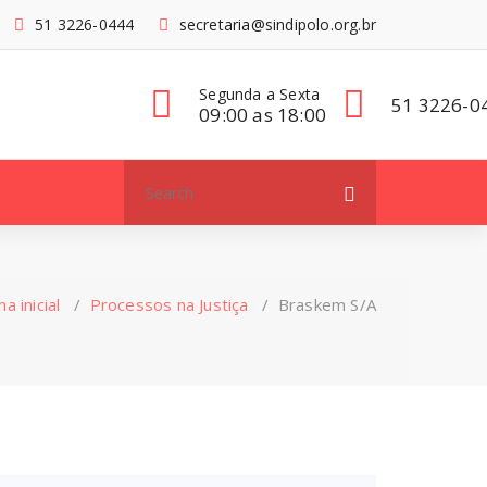
51 3226-0444
secretaria@sindipolo.org.br
Segunda a Sexta
51 3226-0
09:00 as 18:00
Search
for:
a inicial
/
Processos na Justiça
/
Braskem S/A