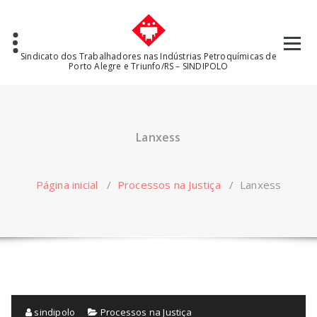
Pular
para
o
conteúdo
Sindicato dos Trabalhadores nas Indústrias Petroquímicas de
Porto Alegre e Triunfo/RS – SINDIPOLO
Lanxess
Página inicial
/
Processos na Justiça
/
Lanxess
sindipolo
Processos na Justiça