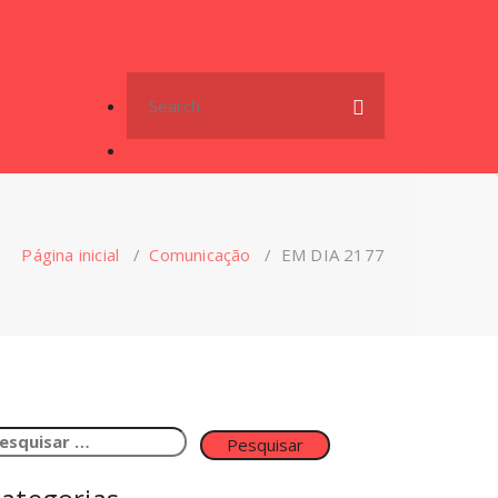
Search
for:
Página inicial
/
Comunicação
/
EM DIA 2177
esquisar
or: