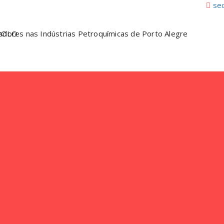
sec
nfo/RS – SINDIPOLO