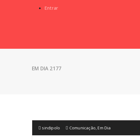
Entrar
EM DIA 2177
sindipolo
Comunicação
,
Em Dia