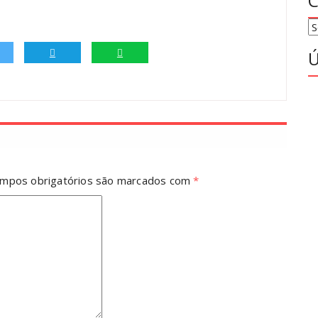
C
C
Ú
mpos obrigatórios são marcados com
*