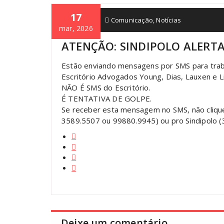
17
sindipolo
Comunicação
,
Notícias
mar, 2026
ATENÇÃO: SINDIPOLO ALERTA
Estão enviando mensagens por SMS para trab
Escritório Advogados Young, Dias, Lauxen e 
NÃO É SMS do Escritório.
É TENTATIVA DE GOLPE.
Se receber esta mensagem no SMS, não clique,
3589.5507 ou 99880.9945) ou pro Sindipolo 
Deixe um comentário