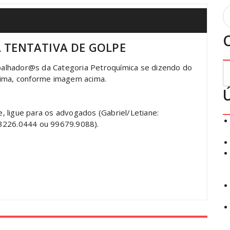
P
p
 TENTATIVA DE GOLPE
C
alhador@s da Categoria Petroquímica se dizendo do
Lima, conforme imagem acima.
 ligue para os advogados (Gabriel/Letiane:
(3226.0444 ou 99679.9088).