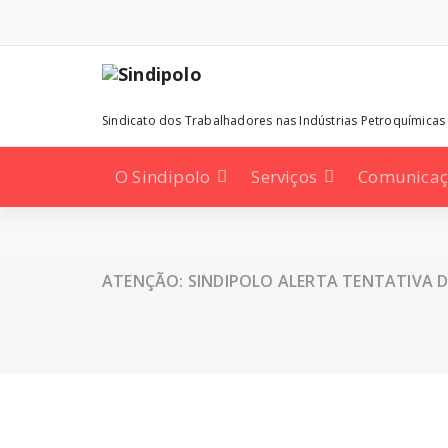
Pular
para
o
conteúdo
Sindicato dos Trabalhadores nas Indústrias Petroquímicas
O Sindipolo
Serviços
Comunica
ATENÇÃO: SINDIPOLO ALERTA TENTATIVA D