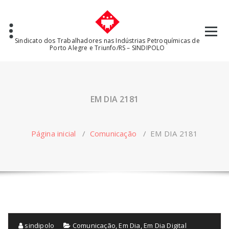
Pular
para
o
conteúdo
Sindicato dos Trabalhadores nas Indústrias Petroquímicas de
Porto Alegre e Triunfo/RS – SINDIPOLO
EM DIA 2181
Página inicial
/
Comunicação
/
EM DIA 2181
sindipolo
Comunicação
,
Em Dia
,
Em Dia Digital